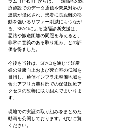
ラム
（PNSR）からは、「遠隔地の医
療施設でのデータ通信や緊急対応の
連携が強化され、
患者に長距離の移
動を強いる
リファー削減にもつなが
る。SPAQによる遠隔診断支援は、
悪路や搬送距離の問題を考えると、
非常に意義のある取り組み」との評
価を得ました。
今後も当社は、SPAQを通じて妊産
婦の健康向上および死亡率の低減を
目指し、通信インフラ未整備地域を
含むアフリカ農村部での保健医療ア
クセスの改善に取り組んでまいりま
す。
現地での実証の取り組みをまとめた
動画を公開しております。ぜひご覧
ください。