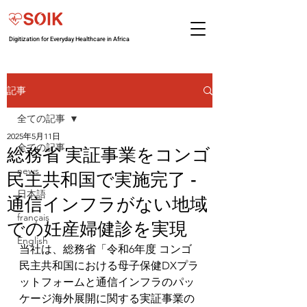
Digitization for Everyday Healthcare in Africa
記事
全ての記事
2025年5月11日
全ての記事
総務省 実証事業をコンゴ
news
民主共和国で実施完了 -
日本語
通信インフラがない地域
français
での妊産婦健診を実現
English
当社は、総務省「令和6年度 コンゴ
民主共和国における母子保健DXプラ
ットフォームと通信インフラのパッ
ケージ海外展開に関する実証事業の