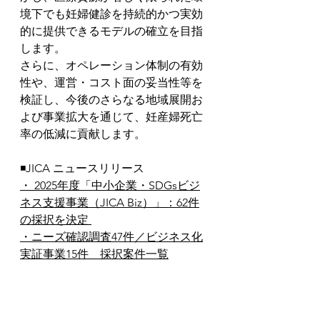
境下でも妊婦健診を持続的かつ実効
的に提供できるモデルの確立を目指
します。
さらに、オペレーション体制の有効
性や、運営・コスト面の妥当性等を
検証し、今後のさらなる地域展開お
よび事業拡大を通じて、妊産婦死亡
率の低減に貢献します。
◾️JICA ニュースリリース
・
 2025年度「中小企業・SDGsビジ
ネス支援事業（JICA Biz）」：62件
の採択を決定 
・
ニーズ確認調査47件／ビジネス化
実証事業15件　採択案件一覧