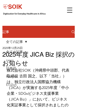
Digitization for Everyday Healthcare in Africa
記事
全ての記事
2025年12月25日
全ての記事
2025年度 JICA Biz 採択の
news
お知らせ
日本語
株式会社SOIK（沖縄県
中頭郡、代表
取締役 古田 国之、以下「当社」）
français
は、
独立行政法人国際協力機構
English
（JICA）が実施する2025年度「中小
企業・SDGsビジネス支援事業
（JICA Biz）」において、ビジネス
化実証事業として採択されましたの