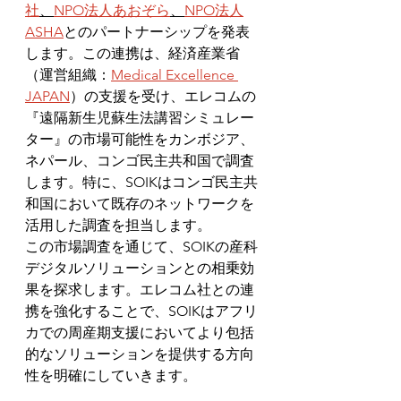
社
、
NPO法人あおぞら
、
NPO法人
ASHA
とのパートナーシップを発表
します。この連携は、経済産業省
（運営組織：
Medical Excellence 
JAPAN
）の支援を受け、エレコムの
『遠隔新生児蘇生法講習シミュレー
ター』の市場可能性をカンボジア、
ネパール、コンゴ民主共和国で調査
します。特に、SOIKはコンゴ民主共
和国において既存のネットワークを
活用した調査を担当します。
この市場調査を通じて、SOIKの産科
デジタルソリューションとの相乗効
果を探求します。エレコム社との連
携を強化することで、SOIKはアフリ
カでの周産期支援においてより包括
的なソリューションを提供する方向
性を明確にしていきます。