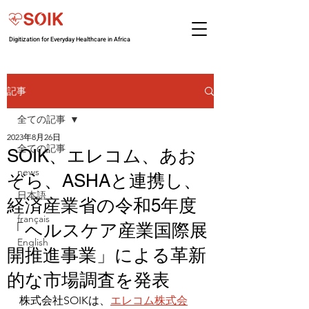
Digitization for Everyday Healthcare in Africa
記事
全ての記事
2023年8月26日
全ての記事
SOIK、エレコム、あお
news
ぞら、ASHAと連携し、
日本語
経済産業省の令和5年度
français
「ヘルスケア産業国際展
English
開推進事業」による革新
的な市場調査を発表
株式会社SOIKは、
エレコム株式会