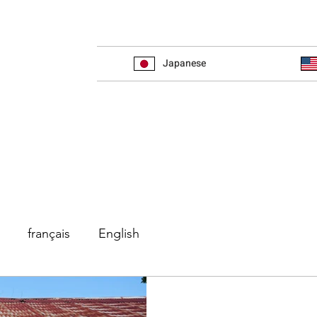
Japanese
français
English