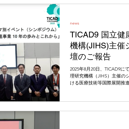
に据える重要性を強調しまし
院議員（元外務大臣）が登壇
での取り組みを紹介すると
news
する先端技術との連携の重要
TICAD9 国
た、牧島かれん衆議院議員
し、弊社の母子保健DXプラ
機構(JIHS)
入を通じた母子保健強化の
きました。 パネルディスカ
壇のご報告
和国、ナイジェリア、マダ
る日本企業の先端技術を活
2025年8月20日、TICA
した。そのなかで古田は、
理研究機構（JIHS）主催
ける医療技術等国際展開推進
ら」に代表古田が登壇しまし
ける母子保健DXプラットフ
シ...