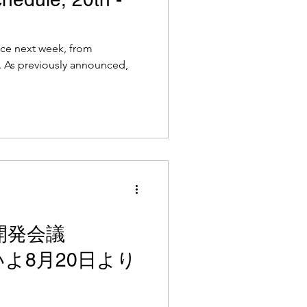
lace next week, from
unced,
開発会議
よいよ8月20日より