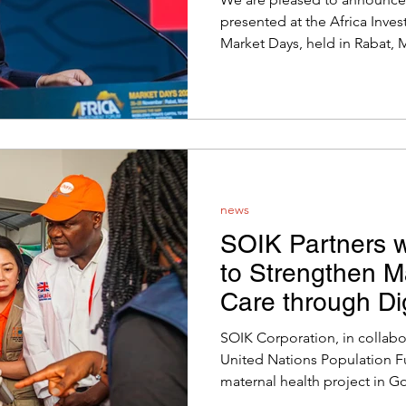
presented at the Africa Inve
Market Days, held in Rabat
to 28, 2025. The forum, the
Mobilizing Private Capital to 
Potential,” brought together
stakeholders, including inve
institutions, commercial ba
representatives, and busines
discussions and networkin
news
SOIK Partners 
to Strengthen M
Care through Dig
in Conflict-Affe
SOIK Corporation, in collabo
United Nations Population F
maternal health project in G
Bunia, Ituri Province, Democ