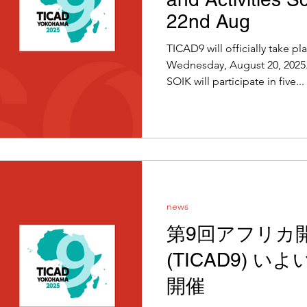
22nd Aug
TICAD9 will officially take p
Wednesday, August 20, 2025. As previously anno
SOIK will participate in five...
news
第9回アフリカ
(TICAD9) い
開催