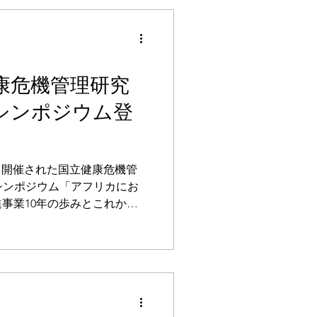
た。 続いて、上川陽子衆議
し、UNFPAによるアフリカ
ともに、日本の民間企業が有
性について述べました。 ま
立健康危機管理研究
がビデオメッセージで登壇
ットフォーム「SPAQ」の導
主催シンポジウム登
取り組みについて言及いただ
ッションでは、コンゴ民主共
ガスカル、エチオピアにおけ
用した協業事例が紹介されま
D9にて開催された国立健康危機管
コ
のシンポジウム「アフリカにお
事業10年の歩みとこれか
た。 コンゴ民主共和国にお
ォーム「SPAQ」による保健