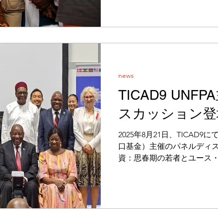
(DRC), through the introducti
Transformation Platform for 
SPAQ. Supported by the Gov
initiative enables midwives in
conduct high-quality matern
smartphone
news
TICAD9 UNF
スカッション登
2025年8月21日、TICAD
口基金）主催のパネルディ
資：思春期の若者とユース
けるデジタル・トランスフォ
いて、弊社代表・古田が登壇
では、南アフリカのシリル・
長）が基調講演を行い、ユ
ッジ（UHC）の実現に向け