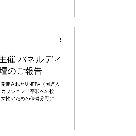
on of the Digital
Maternal and Child Health,
ernment of Japan, this
 conflict-affected areas to
al checkups using
PA主催 パネルディ
壇のご報告
9にて開催されたUNFPA（国連人
スカッション「平和への投
・女性のための保健分野にお
ーメーション（DX）」にお
いたしました。 本イベント
ラマポーザ大統領（GLN議
ニバーサル・ヘルス・カバレ
、女性・子ども・若者を中心