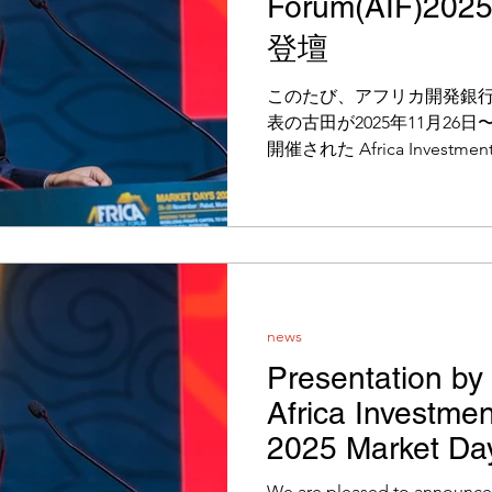
Forum(AIF)202
登壇
このたび、アフリカ開発銀
表の古田が2025年11月26
開催された Africa Investment
Days に登壇いたしました。 
the Gap: Mobilizing Private Ca
Potential」をテーマに
行、各国政府の代表者、ビ
たるステークホルダーが参
き出すための議論とネット
古田の登壇 / SOIKの事業
news
行と日本政府共催のジャパ
Presentation by
「Scaling Maternal Health wi
Africa Investme
Bankable Digital Solution 
テーマに、SOIKのアフリカ
2025 Market Da
We are pleased to announce 