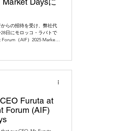
5 Market Daysに
行からの招待を受け、弊社代
日〜28日にモロッコ・ラバトで
 Forum（AIF）2025 Market
本フォーラムは、「Bridging
pital to Unlock Africa’s Full
、投資家、開発金融機関、商業銀
ジネスリーダー等、多岐にわ
加し、アフリカの可能性を引
ワーキングが行われました。
を紹介 古田は、アフリカ開発銀
ンセッションに登壇し、
 CEO Furuta at
th Evidence & Financing: A
nt Forum (AIF)
from Africa SPAQ by SOIK」を
での取り組み
ys
that our CEO, Mr. Furuta,