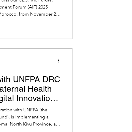
stment Forum (AIF) 2025
, Morocco, from November 26
med “Bridging the Gap:
Unlock Africa’s Full
 a wide range of
stors, development finance
nks, government
s leaders, to engage in
with UNFPA DRC
aternal Health
ital Innovation
cted Areas
ration with UNFPA (the
und), is implementing a
oma, North Kivu Province, and
ratic Republic of the Congo