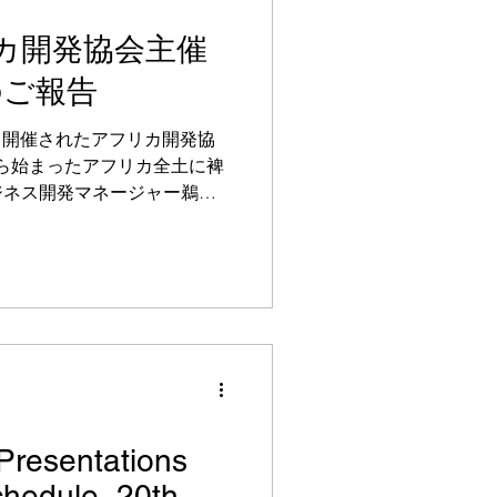
フリカ開発協会主催
のご報告
D9にて開催されたアフリカ開発協
から始まったアフリカ全土に裨
ジネス開発マネージャー鵜飼
ナーでは、母子保健DXプラッ
通じたSOIKの取り組...
Presentations
chedule, 20th -