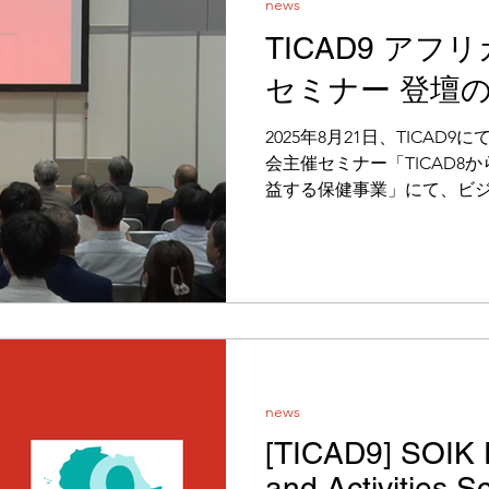
news
TICAD9 ア
セミナー 登壇
2025年8月21日、TICA
会主催セミナー「TICAD8
益する保健事業」にて、ビ
が登壇いたしました。 セミ
トフォーム「SPAQ」の導入を
news
[TICAD9] SOIK 
and Activities S