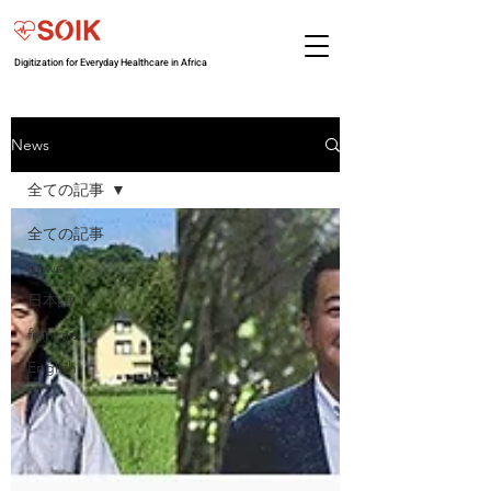
Digitization for Everyday Healthcare in Africa
News
全ての記事
全ての記事
news
日本語
français
English