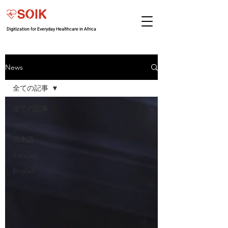
Digitization for Everyday Healthcare in Africa
News
全ての記事
全ての記事
news
日本語
français
English