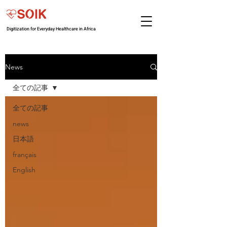
Digitization for Everyday Healthcare in Africa
News
全ての記事
全ての記事
news
日本語
français
English