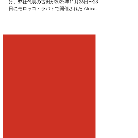
このたび、アフリカ開発銀行からの招待を受
け、弊社代表の古田が2025年11月26日〜28
日にモロッコ・ラバトで開催された Africa
Investment Forum（AIF）2025 Market Days
に登壇いたしました。 本フォーラムは、
「Bridging the Gap: Mobilizing Private
Capital to Unlock Africa’s Full Potential」を
テーマに、投資家、開発金融機関、商業銀
行、各国政府の代表者、ビジネスリーダー
等、多岐にわたるステークホルダーが参加
し、アフリカの可能性を引き出すための議論
とネットワーキングが行われました。 古田
の登壇 / SOIKの事業を紹介 古田は、アフリ
カ開発銀行と日本政府共催のジャパンセッシ
ョンに登壇し、「Scaling Maternal Health
with Evidence & Financing: A Bankable
Digital Solution from Africa SPAQ by SOIK」
をテーマに、SOIKのアフリカでの取り組み