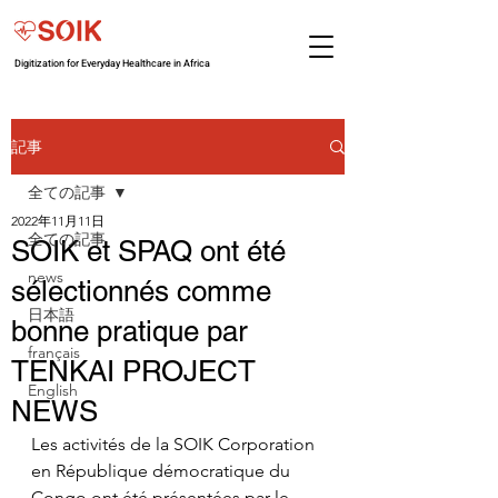
Digitization for Everyday Healthcare in Africa
記事
全ての記事
2022年11月11日
全ての記事
SOIK et SPAQ ont été
news
sélectionnés comme
日本語
bonne pratique par
français
TENKAI PROJECT
English
NEWS
Les activités de la SOIK Corporation 
en République démocratique du 
Congo ont été présentées par le 