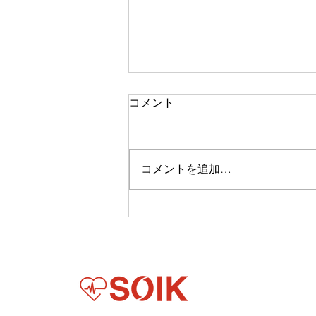
コメント
コメントを追加…
株式会社SOIK、コンゴ民主
共和国・ザンビア共和国・ギ
ニア共和国/AI 搭載統合型
UHC プラットフォームによ
るアフリカ保健財政デジタル
化実証事業が、経済産業省の
令和7年度補正グローバルサ