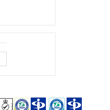
 Selected for Japan’s
 Supplementary Budget
al South Co-Creation
idy — AI-Powered UHC
orm Project in Africa