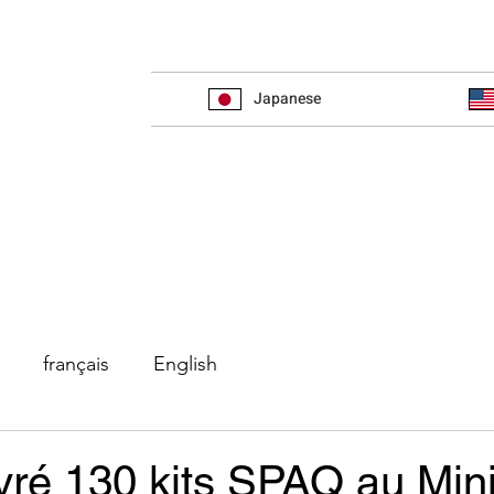
Japanese
français
English
vré 130 kits SPAQ au Min