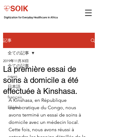
Digitization for Everyday Healthcare in Africa
記事
全ての記事
2019年11月30日
全ての記事
La première essai de
news
soins à domicile a été
日本語
effectuée à Kinshasa.
français
À Kinshasa, en République 
English
démocratique du Congo, nous 
avons terminé un essai de soins à 
domicile avec un médecin local. 
Cette fois, nous avons réussi à 
entendre les besoins détaillés de la 