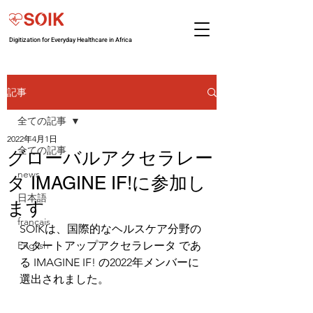
Digitization for Everyday Healthcare in Africa
記事
全ての記事
2022年4月1日
全ての記事
グローバルアクセラレー
news
タ IMAGINE IF!に参加し
日本語
ます
français
SOIKは、国際的なヘルスケア分野の
English
スタートアップアクセラレータ であ
る IMAGINE IF! の2022年メンバーに
選出されました。