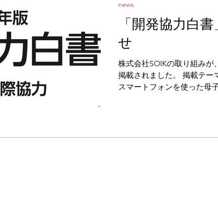
news
「開発協力白書
せ
株式会社SOIKの取り組み
掲載されました。 掲載テー
スマートフォンを使った母
を救う～コンゴ民主共和国
～」 です。 本事例では、SOIKが展開するデジタル産前健
診ソリューションにより、
においても、標準化された
にし、母子保健の質向上に
います。 SOIKは今後も、
入を通じて、グローバルヘ
まいります。 ・外務省「開発
https://www.mofa.go.jp/mofa
pdf