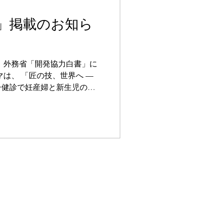
」掲載のお知ら
が、外務省「開発協力白書」に
マは、 「匠の技、世界へ —
子健診で妊産婦と新生児の命
における産前健診デジタル化
医療アクセスが限られる地域
健診と早期リスク検知を可能
貢献している点が紹介されて
現地の課題に根ざした技術の導
ルスの課題解決に取り組んで
協力白書（2025年度版）」
j/gaiko/oda/files/100993506.