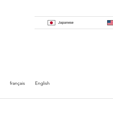
Japanese
français
English