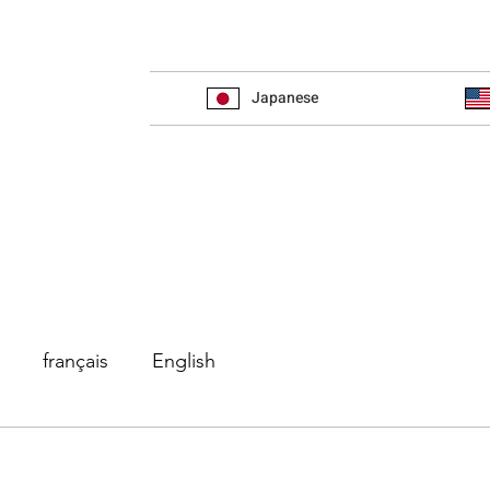
Japanese
français
English