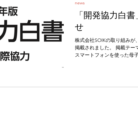
news
「開発協力白書
せ
株式会社SOIKの取り組み
掲載されました。 掲載テー
スマートフォンを使った母
を救う～コンゴ民主共和国
～」 です。 本事例では、SOIKが展開するデジタル産前健
診ソリューションにより、
においても、標準化された
にし、母子保健の質向上に
います。 SOIKは今後も、
入を通じて、グローバルヘ
まいります。 ・外務省「開発
https://www.mofa.go.jp/mofa
pdf