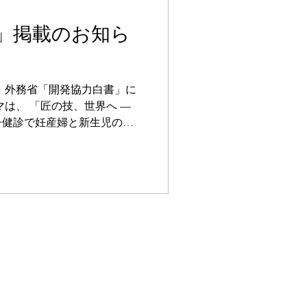
」掲載のお知ら
が、外務省「開発協力白書」に
マは、 「匠の技、世界へ —
子健診で妊産婦と新生児の命
における産前健診デジタル化
医療アクセスが限られる地域
健診と早期リスク検知を可能
貢献している点が紹介されて
現地の課題に根ざした技術の導
ルスの課題解決に取り組んで
協力白書（2025年度版）」
j/gaiko/oda/files/100993506.