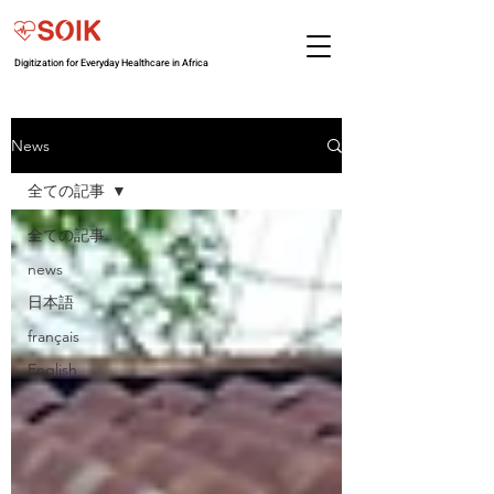
Digitization for Everyday Healthcare in Africa
News
全ての記事
全ての記事
news
日本語
français
English