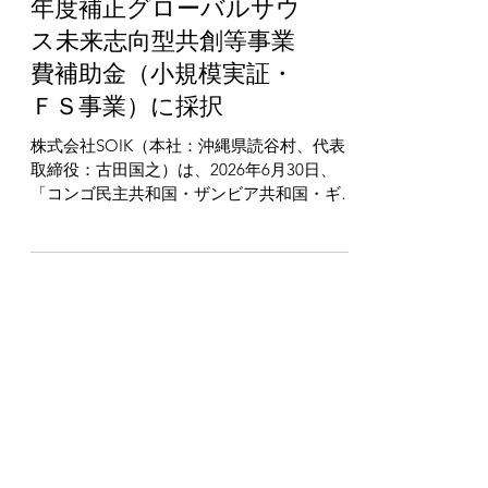
業が、経済産業省の令和7
年度補正グローバルサウ
ス未来志向型共創等事業
費補助金（小規模実証・
ＦＳ事業）に採択
株式会社SOIK（本社：沖縄県読谷村、代表
取締役：古田国之）は、2026年6月30日、
「コンゴ民主共和国・ザンビア共和国・ギニ
ア共和国/AI 搭載統合型 UHC プラットフォ
ームによるアフリカ保健財政デジタル化実証
事業」が、経済産業省の令和7年度補正グロ
ーバルサウス未来志向型共創等事業費補助金
（小規模実証・FS事業）に採択されたこと
をお知らせします。 本事業では、コンゴ民
主共和国を中心に、保健省から保健センタ
ー、さらにコミュニティ（村落）レベルまで
をつなぐAI搭載統合型UHCプラットフォー
ムの実証を実施します。 本プラットフォー