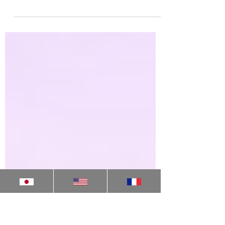
株式会社SOIKの取り組みが、外務省「開発
協力白書」に掲載されました。 掲載テーマ
は、 「匠の技、世界へ — スマートフォンを
使った母子健診で妊産婦と新生児の命を救う
～コンゴ民主共和国における産前健診デジタ
ル化～」 です。 本事例では、SOIKが展開す
るデジタル産前健診ソリューションにより、
医療アクセスが限られる地域においても、標
準化された健診と早期リスク検知を可能に
し、母子保健の質向上に貢献している点が紹
介されています。 SOIKは今後も、現地の課
題に根ざした技術の導入を通じて、グローバ
ルヘルスの課題解決に取り組んでまいりま
す。 ・外務省「開発協力白書（2025年度
版）」
https://www.mofa.go.jp/mofaj/gaiko/oda/fil
es/100993506.pdf