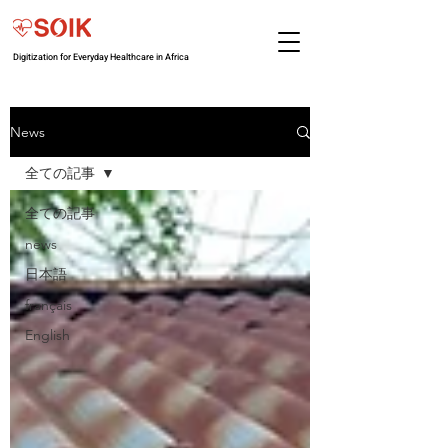
Digitization for Everyday Healthcare in Africa
News
全ての記事
全ての記事
news
日本語
français
English