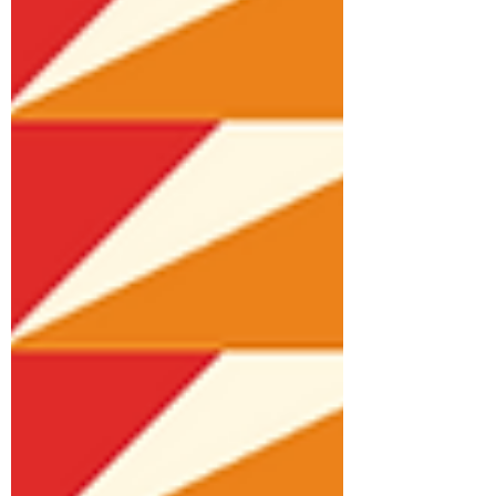
の応募があり、その中から5社が最終選考へ
進出しました。 SOIKは、妊産婦リスクを早
期に検知する「SPAQ」を活用し、コンゴ民
主共和国をはじめとするアフリカ地域におい
て、現地の一次医療施設および村落部コミュ
ニティの双方を対象に、妊産婦・新生児の救
命と地域保健体制の強化に向けた取り組みを
提案しています。 最終選考は、2026年5月19
日に スイス・ジュネーブにて開催される世
界保健総会（World Health Assembly）の会
期中に実施され、ファイナリスト5社による
ライブピッチが行われます。株式会社SOIK
からは、代表の古田が登壇いたします。 と
もにファイナルに進出した4社は以下の通り
です。 Huna（ブラジル） ThinkMD（オース
トラリア）