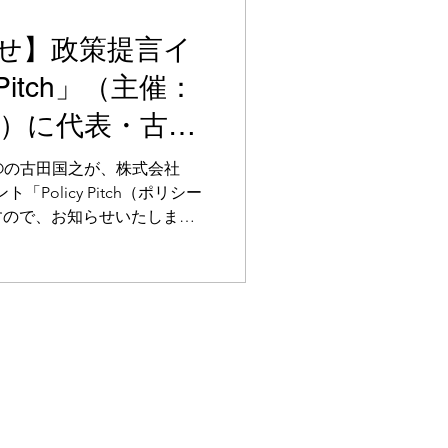
せ】政策提言イ
 Pitch」（主催：
oli）に代表・古田
す
Oの古田国之が、株式会社
ト「Policy Pitch（ポリシー
すので、お知らせいたしま
健政策を「健康医療安全保
官民連携による政策推進の機
ています。国会議員、省庁関
、NGOが一堂に会し、グロ
例と政策提言を政策決定者へ
は、本イベントの「取組事例
」にスピーカーとして参加い
国をはじめとするアフリカ諸
母子保健プラットフォーム