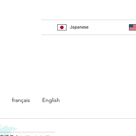
Japanese
français
English