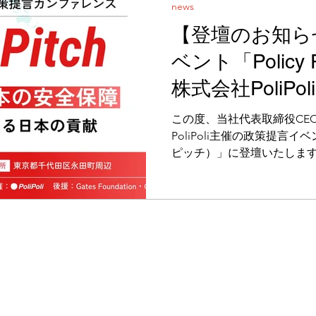
news
【登壇のお知ら
ベント「Policy
株式会社PoliP
国之が登壇しま
この度、当社代表取締役CE
PoliPoli主催の政策提言イベン
ピッチ）」に登壇いたしま
す。 本イベントは、国際保
障」の観点から捉え直し、
運を高めることを目的とし
係者、企業、スタートアップ
ーバルヘルス分野の実践事
届ける場となります。 当社
発表・政策提言セッション
たします。コンゴ民主共和
国で展開しているデジタル