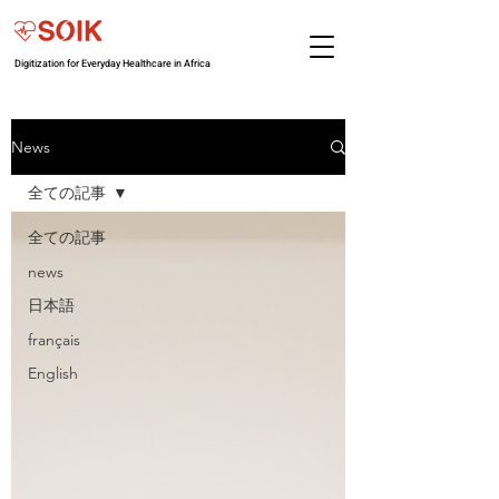
Digitization for Everyday Healthcare in Africa
News
全ての記事
全ての記事
news
日本語
français
English