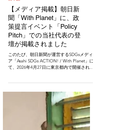
日本語
【メディア掲載】朝日新
聞「With Planet」に、政
策提言イベント「Policy
Pitch」での当社代表の登
壇が掲載されました
このたび、朝日新聞が運営するSDGsメディ
ア「Asahi SDGs ACTION! / With Planet」に
て、2026年4月27日に東京都内で開催された
政策提言イベント「Policy Pitch（ポリシー
ピッチ）」の様子が紹介され、当社代表 古
田国之の登壇と提言が取り上げられました。
本イベントは、政策提言を支援するスタート
アップ企業 株式会社PoliPoliが主催し、国際
保健（グローバルヘルス）を「健康・医療安
全保障」の観点から捉え直す場として開催さ