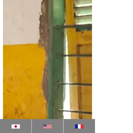
れました。 会場では茂木敏充外務大臣がビ
デオメッセージを寄せ、加藤勝信前財務大臣
のあいさつに続き、企業によるパネルディス
カッションや、国際保健分野で活動するスタ
ートアップ・学生団体による国会議員らへの
政策提言が行われました。 政策提言イベン
ト「Policy Pitch」に登壇する当社代表 古田
国之（2026年4月27日、東京都千代田区 都道
府県会館） 母子保健の向上に取り組む当社
代表の古田は、妊産婦死亡率の高いコンゴ民
主共和国を中心としたアフリカ諸国におい
て、スマートフォンアプリを中核に超音