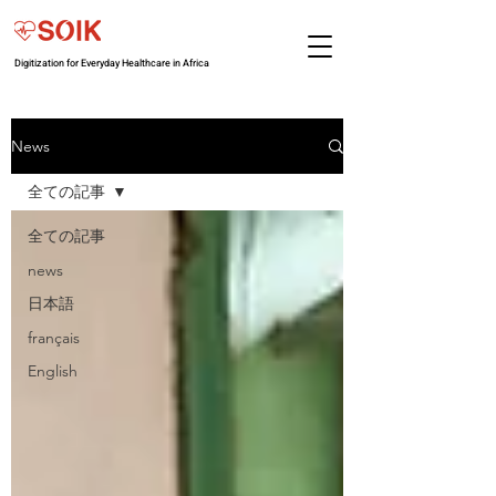
Digitization for Everyday Healthcare in Africa
News
全ての記事
全ての記事
news
日本語
français
English