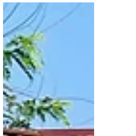
ア共和国/AI 搭載統合型 UHC プラットフォ
ームによるアフリカ保健財政デジタル化実証
事業」が、経済産業省の令和7年度補正グロ
ーバルサウス未来志向型共創等事業費補助金
（小規模実証・FS事業）に採択されたこと
をお知らせします。 本事業では、コンゴ民
主共和国を中心に、保健省から保健センタ
ー、さらにコミュニティ（村落）レベルまで
をつなぐAI搭載統合型UHCプラットフォー
ムの実証を実施します。 本プラットフォー
ムは、AI超音波を活用した妊婦健診支援や、
成果連動型資金管理（PBF）データの監査と
連動した保健財政の最適配分を中核機能とし
ます。これらを通じて、現場で収集される高
品質かつ信頼性の高い保健データを基盤に、
母子保健を含む保健データの統合・可視化、
医療者や行政の意思決定支援、患者紹介（リ
ファラル）体制の強化を支援し、現場から政
策レベルまで一貫したデータに基づく保健シ
ステムのデジタル化モデルを構築します。
これにより、医療資源が