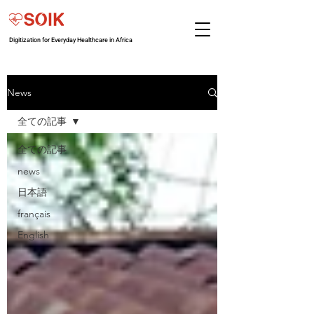
Digitization for Everyday Healthcare in Africa
News
全ての記事
全ての記事
news
日本語
français
English