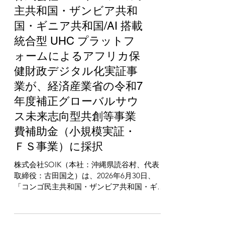
news
株式会社SOIK、コンゴ民
主共和国・ザンビア共和
国・ギニア共和国/AI 搭載
統合型 UHC プラットフ
ォームによるアフリカ保
健財政デジタル化実証事
業が、経済産業省の令和7
年度補正グローバルサウ
ス未来志向型共創等事業
費補助金（小規模実証・
ＦＳ事業）に採択
株式会社SOIK（本社：沖縄県読谷村、代表
取締役：古田国之）は、2026年6月30日、
「コンゴ民主共和国・ザンビア共和国・ギニ